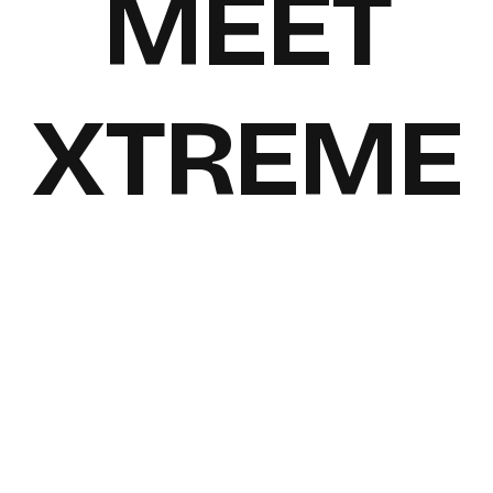
M
E
E
T
X
T
R
E
M
E